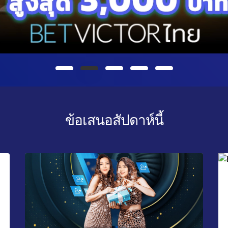
ข้อเสนอสัปดาห์นี้