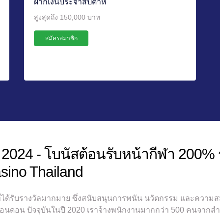
ฝากเงินประจำสัปดาห
สูงสุดถึง 150,000 บาท
สมัครสมาชิก
 2024 - โบนัสต้อนรับหน้ากีฬา 200% ร
asino Thailand
ี่ได้รับรางวัลมากมาย ซึ่งสนับสนุนการพนัน นวัตกรรม และความสมบูรณ
นดอน ปัจจุบันในปี 2020 เราจ้างพนักงานมากกว่า 500 คนจากสำน