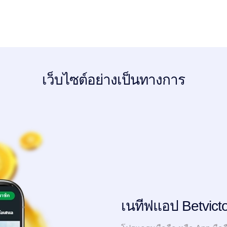
เว็บไซต์อย่างเป็นทางการ
เนทีฟแอป Betvict