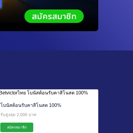
โบนัสต้อนรับคาสิโนสด 100%
รับสูงสุด 2,000 บาท
สมัครสมาชิก