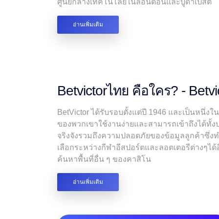
ศูนย์กลางเทคโนโลยีในลอนดอนและบูดาเปสต์
อ่านเพิ่มเติม
Betvictorไทย คือใคร? - Betvi
BetVictor ได้รับรอบตั้งแต่ปี 1946 และเป็นหนึ
ของพวกเขาใช้งานง่ายและสามารถเข้าถึงได้ทั้งบ
จริงจังรวมถึงความปลอดภัยของข้อมูลลูกค้าซึ่งทำ
เลือกระหว่างกีฬาอีสปอร์ตและลอตเตอรีต่างๆได้อี
ค้นหาพื้นที่อื่น ๆ ของคาสิโน
อ่านเพิ่มเติม