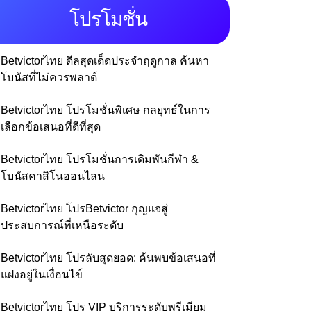
โปรโมชั่น
Betvictorไทย ดีลสุดเด็ดประจำฤดูกาล ค้นหา
โบนัสที่ไม่ควรพลาด์
Betvictorไทย โปรโมชั่นพิเศษ กลยุทธ์ในการ
เลือกข้อเสนอที่ดีที่สุด
Betvictorไทย โปรโมชั่นการเดิมพันกีฬา &
โบนัสคาสิโนออนไลน
Betvictorไทย โปรBetvictor กุญแจสู่
ประสบการณ์ที่เหนือระดับ
Betvictorไทย โปรลับสุดยอด: ค้นพบข้อเสนอที่
แฝงอยู่ในเงื่อนไข
Betvictorไทย โปร VIP บริการระดับพรีเมียม