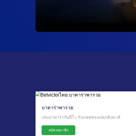
บาคาร่าพารวย
เล่นบาคาร่ากับอีโว รับแคชดรอปทุกสัปดาห์
สมัครสมาชิก