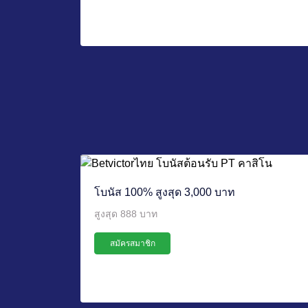
โบนัส 100% สูงสุด 3,000 บาท
สูงสุด 888 บาท
สมัครสมาชิก